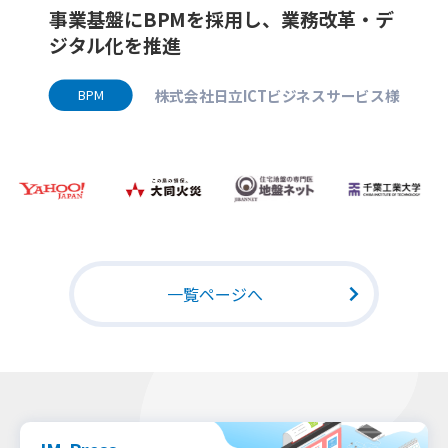
基盤にBPMを採用し、業務改革・デ
BPMの
ル化を推進
BPM
株式会社日立ICTビジネスサービス様
PM
一覧ページへ