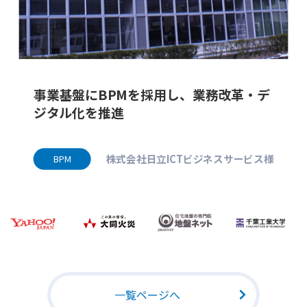
BPMの活用で業務プロセスを
、業務改革・デ
BPM
ビジネスサービス様
東京海上イ
一覧ページへ