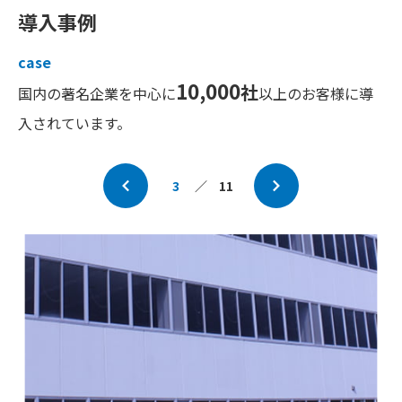
導入事例
case
10,000
社
国内の著名企業を中心に
以上のお客様に導
入されています。
3
／
11
Prev
Next