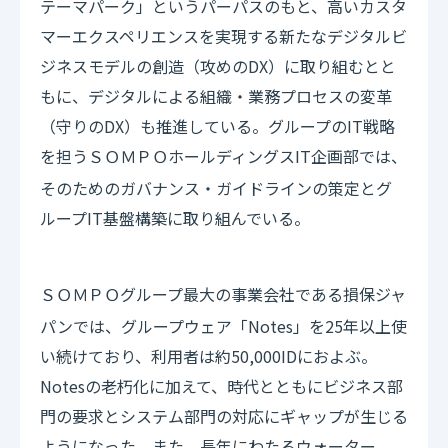
テーマパーク」というパーパスのもと、高いカスタ
マーエクスペリエンスを実現する新たなデジタルビ
ジネスモデルの創造（攻めのDX）に取り組むとと
もに、デジタルによる組織・業務プロセスの変革
（守りのDX）も推進している。グループのIT戦略
を担う
ホールディングスIT企画部では、
ＳＯＭＰＯ
そのためのガバナンス・ガイドラインの策定とグ
ループIT基盤構築に取り組んでいる。
グループ最大の事業会社である損保ジャ
ＳＯＭＰＯ
パンでは、グループウェア「Notes」を25年以上使
い続けており、利用者は約50,000IDにおよぶ。
Notesの老朽化に加えて、時代とともにビジネス部
門の要求とシステム部門の対応にギャップが生じる
ようになった。また、長年にわたるウォーター