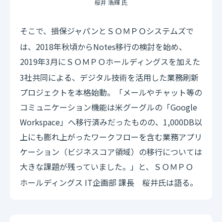
桜井 浩輝 氏
そこで、損保ジャパンと
システムズで
ＳＯＭＰＯ
は、2018年秋頃からNotes移行の検討を始め、
2019年3月に
ホールディングスを加えた
ＳＯＭＰＯ
3社共同による、デジタル技術を活用した業務刷新
プロジェクトを本格始動。「メールやチャット等の
コミュニケーション機能は米グーグルの「Google
Workspace」へ移行済みだったものの、1,000DB以
上にも膨れ上がったワークフローを含む業務アプリ
ケーション（ビジネスコア領域）の移行については
大きな課題が残っていました。」と、
ＳＯＭＰＯ
ホールディングス IT企画部 課長 桜井氏は語る。