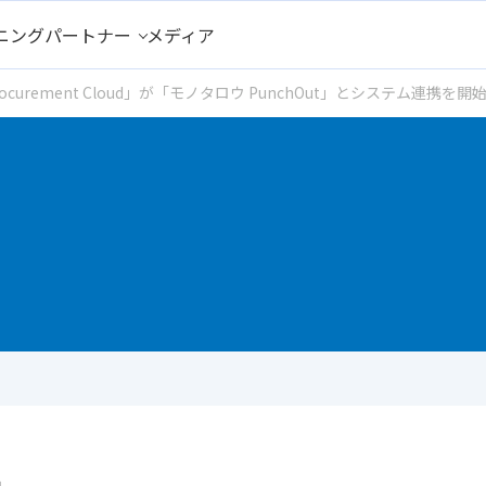
ニング
パートナー
メディア
rt Procurement Cloud」が「モノタロウ PunchOut」とシ