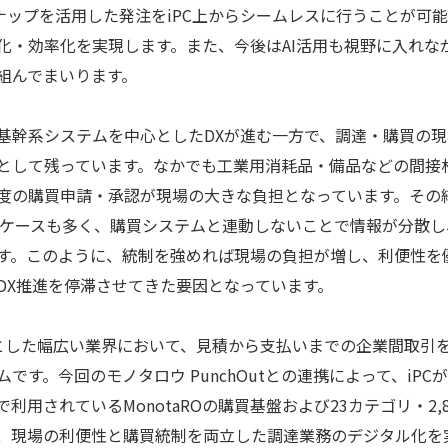
インナップを活用した発注をiPC上からシームレスに行うことが
化・効率化を実現します。また、今後はAI活用も視野に入れな
組んでまいります。
幹系システムを中心としたDXが進む一方で、調達・購買の現場
として残っています。なかでも工業用消耗品・備品などの間接
度の購買申請・承認が現場の大きな負担となっています。その
るケースも多く、購買システムと連動しないことで情報が分散
す。このように、統制を強めれば現場の負担が増し、利便性を
DX推進を停滞させてきた要因となっています。
心とした幅広い業界において、見積から支払いまでの企業間取引
です。今回のモノタロウ PunchOutとの連携によって、iP
利用されているMonotaROの購買基盤および23カテゴリ・2,
、現場の利便性と購買統制を両立した調達業務のデジタル化を