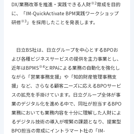
※2
DX/業務改革を推進・実践できる人財
育成を目的
に、「IM-QuickActivate BPM実践ワークショップ
※3
研修
」を採用したことを発表します。
日立BS社は、日立グループを中心とするBPOお
よび各種ビジネスサービスの提供を主力事業とし、
※4
近年はBPMS
とRPAによる業務の自動化を強化し
ながら「営業事務支援」や「知的財産管理事務支
援」など、さらなる顧客二ーズに応えるBPOサービ
スの拡充を手掛けています。日立グループ全体が事
業のデジタル化を進める中で、同社が担当するBPO
業務においても業務内容を十分に理解した人財によ
るデジタル技術の導入が喫緊の課題となり、提案型
BPO担当の育成にイントラマート社の「IM-