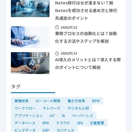
Notes移行はなぜ進まない？脱
Notesを成功させる進め方と移行
先選定のポイント
2026/07/13
業務プロセスの自動化とは？自動
化する方法やステップを解説
2026/07/13
AI導入のメリットとは？導入する際
のポイントについて解説
タグ
業務改革
ローコード開発
働き方改革
BPM
ワークフロー
テレワーク
デジタル人材
アプリケーション
IoT
AI
ペーパーレス
データベース
RPA
クラウド
SFA
文書管理
ビッグデータ
ERP
ガバナンス