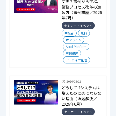
丈夫？事例から学ぶ、
業務プロセス改革の進
め方（事例講座／2026
年7月）
セミナー・イベント
中級者
無料
オンライン
Accel Platform
事例講座
アーカイブ配信
2026/05/12
どうして⁉システムは
増えたのに楽にならな
い理由（課題解決／
2026年6月）
セミナー・イベント