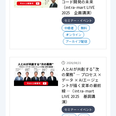
コード開発の未来
（intra-mart LIVE
2025 企画講演）
セミナー・イベント
中級者
無料
オンライン
アーカイブ配信
2026/04/21
人とAIが共創する“次
の業務” — プロセス ×
データ × AIエージェ
ントが描く変革の最前
線 —（intra-mart
LIVE 2025 基調講
演）
セミナー・イベント