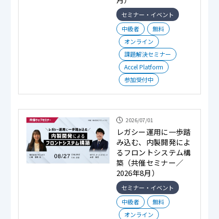
セミナー・イベント
中級者
無料
オンライン
課題解決セミナー
Accel Platform
参加受付中
2026/07/01
レガシー運用に一歩踏
み込む、内製開発によ
るフロントシステム構
築（共催セミナー／
2026年8月）
セミナー・イベント
中級者
無料
オンライン