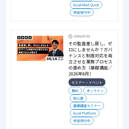
Accel-Mart Quick
参加受付中
2026/07/01
その監査差し戻し、ゼ
ロにしませんか？ガバ
ナンスと制度対応を両
立させる業務プロセス
の進め方（基礎講座／
2026年8月）
セミナー・イベント
無料
オンライン
初心者
基礎講座セミナー
Accel Platform
参加受付中