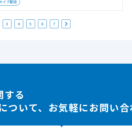
カイブ配信
3
4
5
6
7
に関する
について、お気軽にお問い合