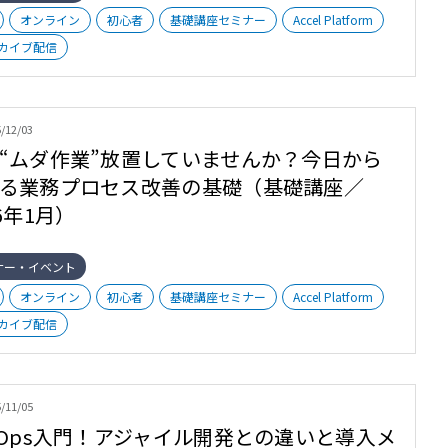
オンライン
初心者
基礎講座セミナー
Accel Platform
カイブ配信
/12/03
“ムダ作業”放置していませんか？今日から
る業務プロセス改善の基礎（基礎講座／
26年1月）
ナー・イベント
オンライン
初心者
基礎講座セミナー
Accel Platform
カイブ配信
/11/05
vOps入門！アジャイル開発との違いと導入メ