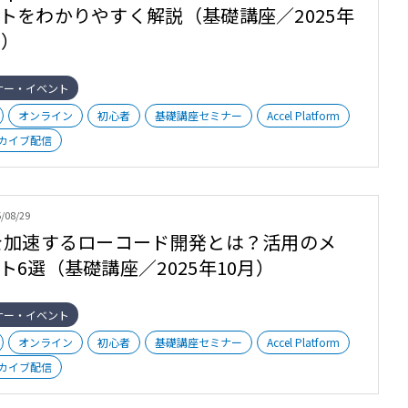
トをわかりやすく解説（基礎講座／2025年
月）
ナー・イベント
オンライン
初心者
基礎講座セミナー
Accel Platform
カイブ配信
/08/29
を加速するローコード開発とは？活用のメ
ト6選（基礎講座／2025年10月）
ナー・イベント
オンライン
初心者
基礎講座セミナー
Accel Platform
カイブ配信