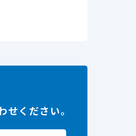
わせください。