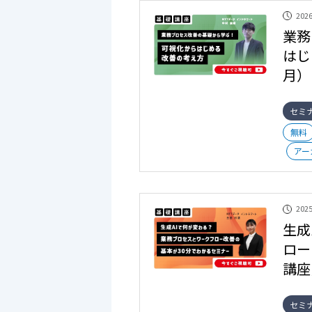
2026
業務
はじ
月）
セミ
無料
アー
2025
生成
ロー
講座
セミ