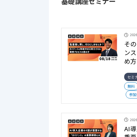
基礎講座セミナー
2026
その
ンス
め方
セミ
無料
参加
2026
AI