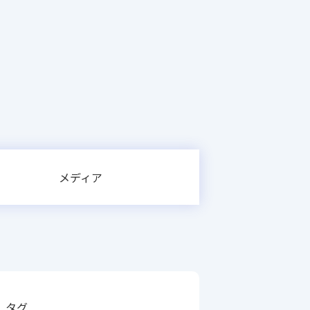
メディア
タグ