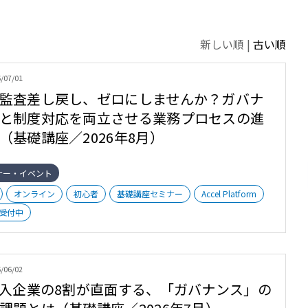
新しい順 |
古い順
/07/01
監査差し戻し、ゼロにしませんか？ガバナ
と制度対応を両立させる業務プロセスの進
（基礎講座／2026年8月）
ナー・イベント
オンライン
初心者
基礎講座セミナー
Accel Platform
受付中
/06/02
導入企業の8割が直面する、「ガバナンス」の