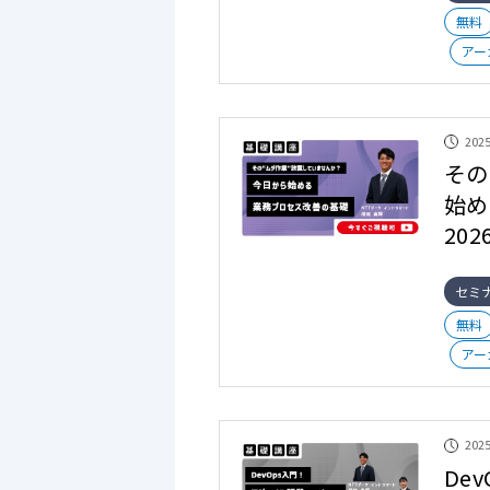
無料
アー
2025
その
始め
20
セミ
無料
アー
2025
De