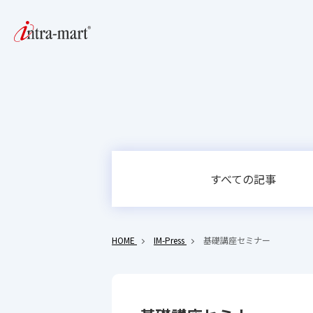
すべての記事
HOME
IM-Press
基礎講座セミナー