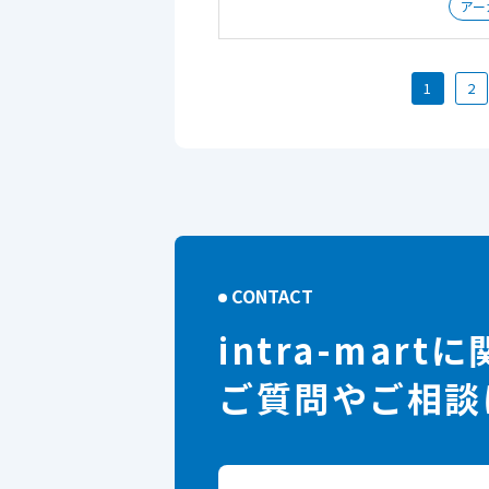
アー
1
2
CONTACT
intra-mart
ご質問やご相談