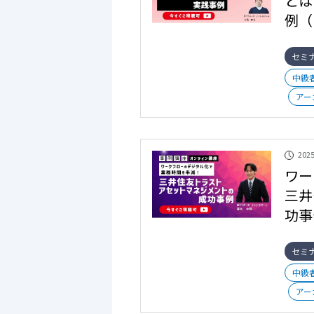
とは
例（
セミ
中級
アー
2025
ワー
三井
功事
セミ
中級
アー