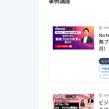
事例講座
2026
No
務プ
月）
セミ
中級
アー
2026
ビジ