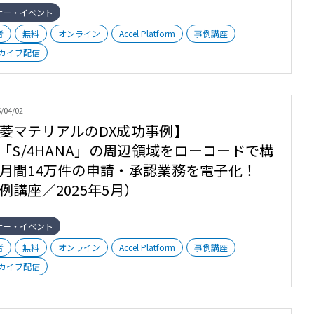
ナー・イベント
者
無料
オンライン
Accel Platform
事例講座
カイブ配信
/04/02
菱マテリアルのDX成功事例】
P「S/4HANA」の周辺領域をローコードで構
月間14万件の申請・承認業務を電子化！
例講座／2025年5月）
ナー・イベント
者
無料
オンライン
Accel Platform
事例講座
カイブ配信