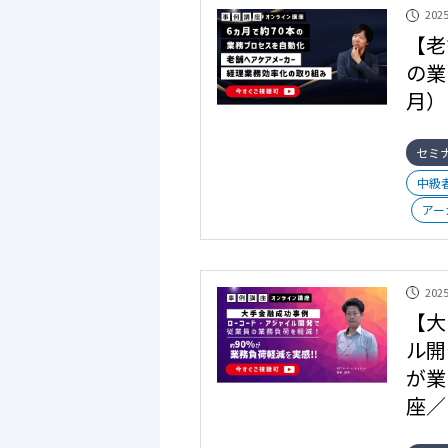
2025
【老
の業
月）
セミ
中級
アー
2025
【大
ル開
が業
座／