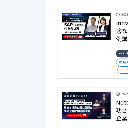
2025
in
適な
例講
セミ
中級
アー
2025
No
功さ
企業