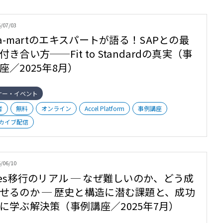
/07/03
tra-martのエキスパートが語る！SAPとの最
付き合い方──Fit to Standardの真実（事
座／2025年8月）
ナー・イベント
者
無料
オンライン
Accel Platform
事例講座
カイブ配信
/06/10
tes移行のリアル ─ なぜ難しいのか、どう成
せるのか ─ 歴史と構造に潜む課題と、成功
に学ぶ解決策（事例講座／2025年7月）