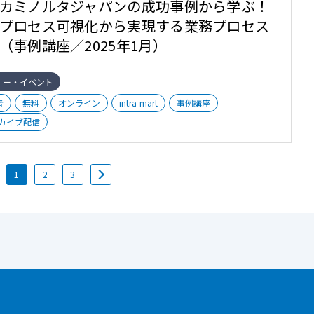
カミノルタジャパンの成功事例から学ぶ！
プロセス可視化から実現する業務プロセス
（事例講座／2025年1月）
ナー・イベント
者
無料
オンライン
intra-mart
事例講座
カイブ配信
1
2
3