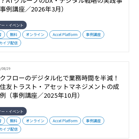
？ATグループのDX・デジタル戦略の実践事
事例講座／2026年3月）
ナー・イベント
者
無料
オンライン
Accel Platform
事例講座
カイブ配信
/08/29
クフローのデジタル化で業務時間を半減！
住友トラスト・アセットマネジメントの成
例（事例講座／2025年10月）
ナー・イベント
者
無料
オンライン
Accel Platform
事例講座
カイブ配信