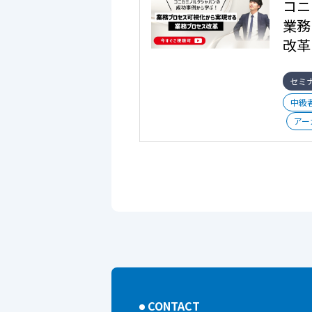
コニ
業務
改革
セミ
中級
アー
CONTACT