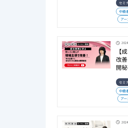
セミ
中級
アー
2024
【成
改善
開秘
セミ
中級
アー
2024