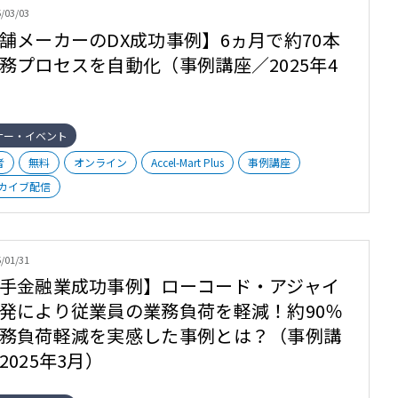
/03/03
舗メーカーのDX成功事例】6ヵ月で約70本
務プロセスを自動化（事例講座／2025年4
ナー・イベント
者
無料
オンライン
Accel-Mart Plus
事例講座
カイブ配信
/01/31
手金融業成功事例】ローコード・アジャイ
発により従業員の業務負荷を軽減！約90％
務負荷軽減を実感した事例とは？（事例講
2025年3月）