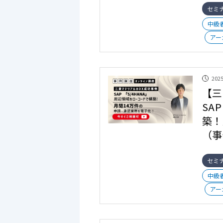
セミ
中級
アー
2025
【三
SA
築！
（事
セミ
中級
アー