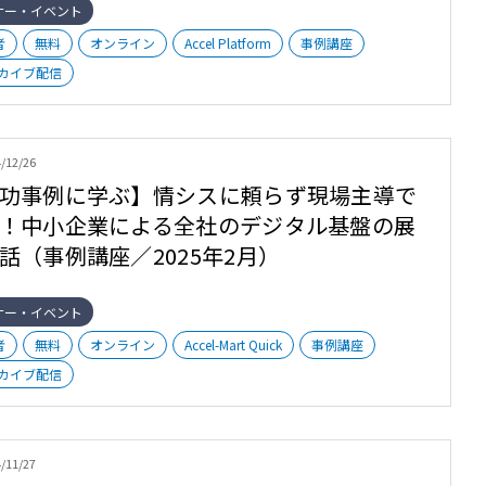
ナー・イベント
者
無料
オンライン
Accel Platform
事例講座
カイブ配信
/12/26
功事例に学ぶ】情シスに頼らず現場主導で
！中小企業による全社のデジタル基盤の展
話（事例講座／2025年2月）
ナー・イベント
者
無料
オンライン
Accel-Mart Quick
事例講座
カイブ配信
/11/27