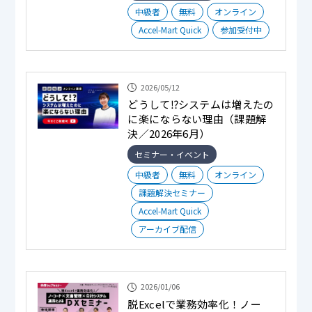
中級者
無料
オンライン
Accel-Mart Quick
参加受付中
2026/05/12
どうして⁉システムは増えたの
に楽にならない理由（課題解
決／2026年6月）
セミナー・イベント
中級者
無料
オンライン
課題解決セミナー
Accel-Mart Quick
アーカイブ配信
2026/01/06
脱Excelで業務効率化！ノー