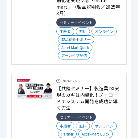
動化を実現する「intra-
mart」（製品説明会／2025年
3月）
セミナー・イベント
中級者
無料
オンライン
製品紹介セミナー
Accel-Mart Quick
アーカイブ配信
2024/12/26
【共催セミナー】製造業DX実
現のカギは内製化！ノーコー
ドでシステム開発を成功に導
く方法
セミナー・イベント
中級者
無料
オンライン
Partner
Accel-Mart Quick