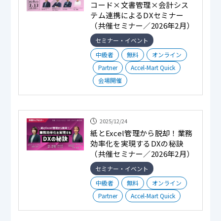
コード×文書管理×会計シス
テム連携によるDXセミナー
（共催セミナー／2026年2月）
セミナー・イベント
中級者
無料
オンライン
Partner
Accel-Mart Quick
会場開催
2025/12/24
紙とExcel管理から脱却！業務
効率化を実現するDXの秘訣
（共催セミナー／2026年2月）
セミナー・イベント
中級者
無料
オンライン
Partner
Accel-Mart Quick