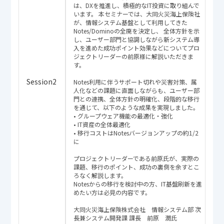
は、DXを推進し、積極的なIT投資に取り組んで
います。 本セミナーでは、大同火災海上保険社
が、情報システム基盤として利用してきた
Notes/Dominoの全廃を決定し、 全体方針を示
し、ユーザー部門と協調しながら新システム導
入を進めた成功ポイント効果などについてプロ
ジェクトリーダーの前原様に解説いただきま
す。
Session2
Notes利用に伴うサポート切れや災害対策、属
人化などの課題に直面しながらも、ユーザー部
門との連携、全体方針の明確化、段階的な移行
を通じて、以下のような成果を実現しました。
• グループウェア機能の最適化・強化
• IT資産の全体最適化
• 移行コストはNotesバージョンアップの約1/2
に
プロジェクトリーダーである前原氏が、実際の
課題、移行のポイント、成功の裏側を余すとこ
ろなく解説します。
Notesからの移行を検討中の方、IT基盤刷新を進
めたい方は必見の内容です。
大同火災海上保険株式会社 情報システム部 次
長兼システム開発課 課長 前原 潤氏