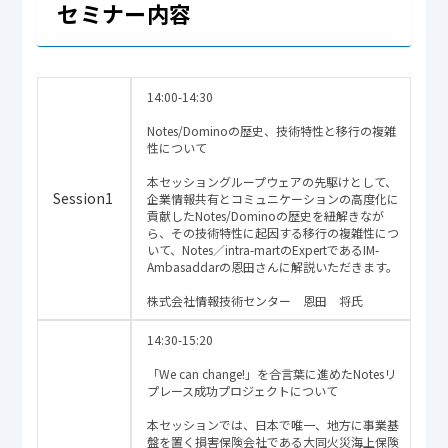
セミナー内容
14:00-14:30
Notes/Dominoの歴史、技術特性と移行の複雑
性について
本セッショングループウェアの先駆けとして、
Session1
企業情報共有とコミュニケーションの高度化に
貢献したNotes/Dominoの歴史を紐解きなが
ら、その技術特性に起因する移行の複雑性につ
いて、Notes／intra-martのExpertであるIM-
Ambasaddarの恩田さんに解説いただきます。
株式会社情報技術センター 恩田 将氏
14:30-15:20
「We can change!」を合言葉に進めたNotesリ
プレース成功プロジェクトについて
本セッションでは、日本で唯一、地方に事業基
盤を置く損害保険会社である大同火災海上保険