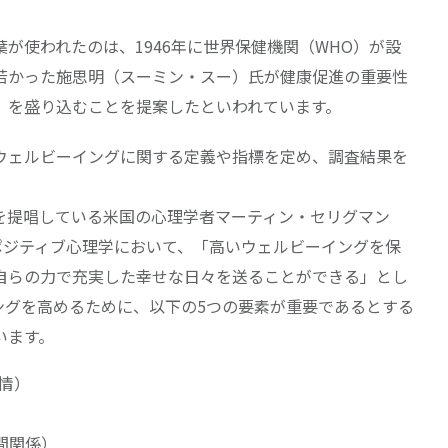
が使われたのは、1946年に世界保健機関（WHO）が設
若かった施思明（スーミン・スー）氏が健康促進の重要性
」を盛り込むことを提案したといわれています。
ウェルビーイングに関する定義や指標を定め、調査結果を
を提唱している米国の心理学者マーティン・セリグマン
man）氏は、ポジティブ心理学において、「高いウェルビーイングを保
自らの力で充実した幸せな日々を送ることができる」とし
ングを高めるために、以下の5つの要素が重要であるとする
います。
感情）
）
人間関係）