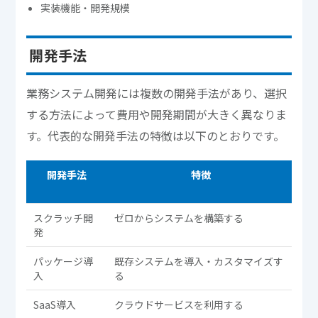
実装機能・開発規模
開発手法
業務システム開発には複数の開発手法があり、選択
する方法によって費用や開発期間が大きく異なりま
す。代表的な開発手法の特徴は以下のとおりです。
開発手法
特徴
費
スクラッチ開
ゼロからシステムを構築する
高
発
パッケージ導
既存システムを導入・カスタマイズす
中
入
る
度
SaaS導入
クラウドサービスを利用する
低