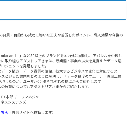
入の背景・目的から成功に導いた工夫や苦労したポイント、導入効果や今後の
や「niko and ...」など30以上のブランドを国内外に展開し、アパレルを中核と
大に取り組むアダストリアさまは、新業態・事業の拡大を見据えたデータ活
プロジェクトを発足しました。
なデータ構造、データ品質の確保、拡大するビジネスの変化に対応するス
ンスといった課題をどのように解決し、「データ精度の向上」、「管理工数
実現したのか、ユーザ/ベンダそれぞれの視点からご紹介します。
らの展望についてもアダストリアさまからご紹介します。
DX本部 チーフマネジャー
ジネスシステムズ
こちら
（外部サイトへ移動します）