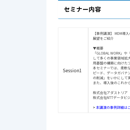
セミナー内容
【事例講演】 MDM導
展望をご紹介
▼概要
「GLOBAL WORK」
して多くの事業領域拡
用基盤の構築に向けた
本セミナーでは、柔軟
Session1
ピード、データガバナ
の削減」をいかにして
また、導入後のこれか
株式会社アダストリア 
株式会社NTTデータビ
>
本講演の事例詳細は