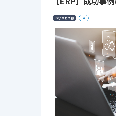
【ERP】成功事
お役立ち情報
DX