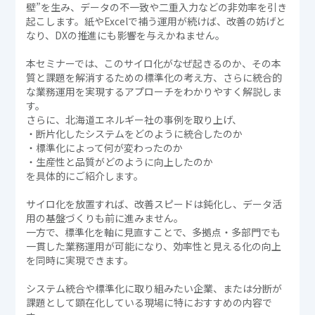
壁”を生み、データの不一致や二重入力などの非効率を引き
起こします。紙やExcelで補う運用が続けば、改善の妨げと
なり、DXの推進にも影響を与えかねません。
本セミナーでは、このサイロ化がなぜ起きるのか、その本
質と課題を解消するための標準化の考え方、さらに統合的
な業務運用を実現するアプローチをわかりやすく解説しま
す。
さらに、北海道エネルギー社の事例を取り上げ、
・断片化したシステムをどのように統合したのか
・標準化によって何が変わったのか
・生産性と品質がどのように向上したのか
を具体的にご紹介します。
サイロ化を放置すれば、改善スピードは鈍化し、データ活
用の基盤づくりも前に進みません。
一方で、標準化を軸に見直すことで、多拠点・多部門でも
一貫した業務運用が可能になり、効率性と見える化の向上
を同時に実現できます。
システム統合や標準化に取り組みたい企業、または分断が
課題として顕在化している現場に特におすすめの内容で