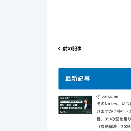
前の記事
最新記事
2026/07/01
そのNotes、い
けますか？移行・
着、3つの壁を乗
（課題解決／202