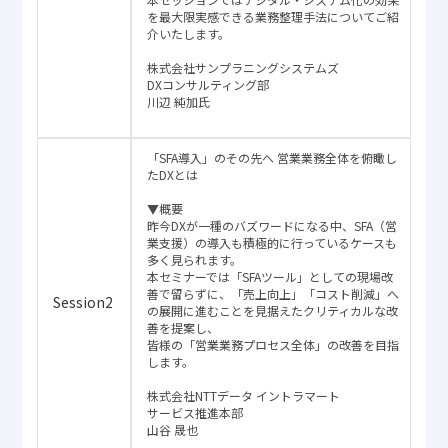
を最大限実感できる業務整理手法についてご紹
介いたします。
株式会社サンプラニングシステムズ
DXコンサルティング部
川辺 純加氏
「SFA導入」のその先へ 営業業務全体を俯瞰し
たDXとは
▼概要
昨今DXが一種のバズワードになる中、SFA（営
業支援）の導入も積極的に行っているケースも
多く見られます。
本セミナーでは「SFAツール」としての現場改
善で留らずに、「売上向上」「コスト削減」へ
Session2
の展開に進むことを見据えたクリティカルな改
善を提案し、
皆様の「営業業務プロセス全体」の改善を目指
します。
株式会社NTTデータ イントラマート
サービス推進本部
山谷 晟也