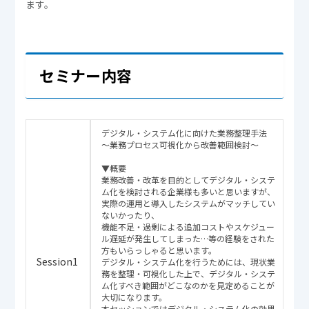
ます。
セミナー内容
デジタル・システム化に向けた業務整理手法
～業務プロセス可視化から改善範囲検討～
▼概要
業務改善・改革を目的としてデジタル・システ
ム化を検討される企業様も多いと思いますが、
実際の運用と導入したシステムがマッチしてい
ないかったり、
機能不足・過剰による追加コストやスケジュー
ル遅延が発生してしまった…等の経験をされた
方もいらっしゃると思います。
Session1
デジタル・システム化を行うためには、現状業
務を整理・可視化した上で、デジタル・システ
ム化すべき範囲がどこなのかを見定めることが
大切になります。
本セッションではデジタル・システム化の効果