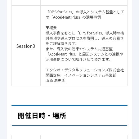
「DPS for Sales」の導入とシステム基盤として
の「Accel-Mart Plus」の活用事例
▼概要
導入事例をもとに「DPS for Sales」導入時の検
討事項や導入プロセスを説明し、導入の容易さ
をご理解頂きます。
Session3
また、導入後の効果やシステム共通基盤
「Accel-Mart Plus」と周辺システムとの連携や
活用事例について紹介させて頂きます。
エクシオ・デジタルソリューションズ株式会社
関西支店 イノベーションシステム事業部
山添 浩史氏
開催日時・場所