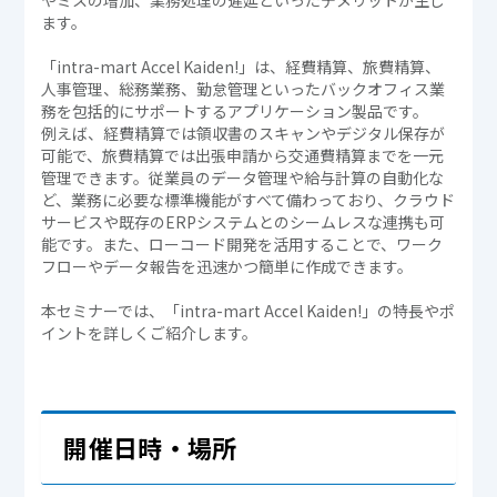
やミスの増加、業務処理の遅延といったデメリットが生じ
ます。
「intra-mart Accel Kaiden!」は、経費精算、旅費精算、
人事管理、総務業務、勤怠管理といったバックオフィス業
務を包括的にサポートするアプリケーション製品です。
例えば、経費精算では領収書のスキャンやデジタル保存が
可能で、旅費精算では出張申請から交通費精算までを一元
管理できます。従業員のデータ管理や給与計算の自動化な
ど、業務に必要な標準機能がすべて備わっており、クラウド
サービスや既存のERPシステムとのシームレスな連携も可
能です。また、ローコード開発を活用することで、ワーク
フローやデータ報告を迅速かつ簡単に作成できます。
本セミナーでは、「intra-mart Accel Kaiden!」の特長やポ
イントを詳しくご紹介します。
開催日時・場所