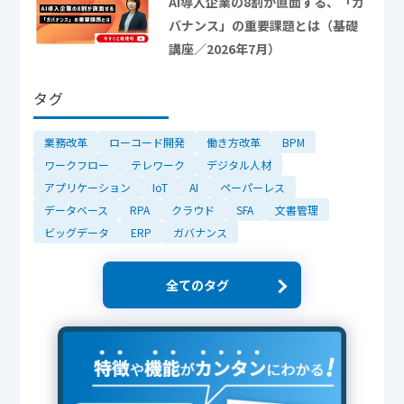
AI導入企業の8割が直面する、「ガ
バナンス」の重要課題とは（基礎
講座／2026年7月）
タグ
業務改革
ローコード開発
働き方改革
BPM
ワークフロー
テレワーク
デジタル人材
アプリケーション
IoT
AI
ペーパーレス
データベース
RPA
クラウド
SFA
文書管理
ビッグデータ
ERP
ガバナンス
全てのタグ