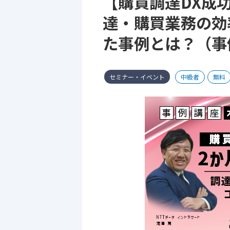
【購買調達DX成
達・購買業務の効
た事例とは？（事例
セミナー・イベント
中級者
無料