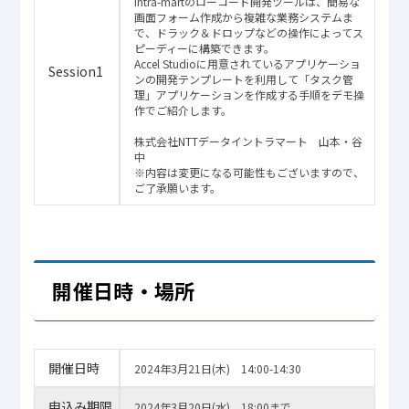
intra-martのローコード開発ツールは、簡易な
画面フォーム作成から複雑な業務システムま
で、ドラック＆ドロップなどの操作によってス
ピーディーに構築できます。
Accel Studioに用意されているアプリケーショ
Session1
ンの開発テンプレートを利用して「タスク管
理」アプリケーションを作成する手順をデモ操
作でご紹介します。
株式会社NTTデータイントラマート 山本・谷
中
※内容は変更になる可能性もございますので、
ご了承願います。
開催日時・場所
開催日時
2024年3月21日(木) 14:00-14:30
申込み期限
2024年3月20日(水) 18:00まで