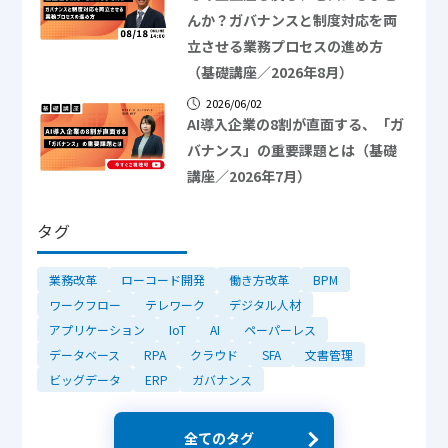
んか？ガバナンスと制度対応を両
立させる業務プロセスの進め方
（基礎講座／2026年8月）
2026/06/02
AI導入企業の8割が直面する、「ガ
バナンス」の重要課題とは（基礎
講座／2026年7月）
タグ
業務改革
ローコード開発
働き方改革
BPM
ワークフロー
テレワーク
デジタル人材
アプリケーション
IoT
AI
ペーパーレス
データベース
RPA
クラウド
SFA
文書管理
ビッグデータ
ERP
ガバナンス
全てのタグ