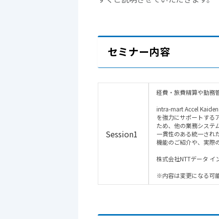
セミナー内容
経費・旅費精算や勤務管理
intra-mart Ac
を強力にサポートするア
ため、他の業務システ
Session1
一貫性のある統一され
機能のご紹介や、実際
株式会社NTTデータ イ
※内容は変更になる可