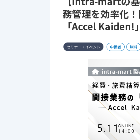
【intra-mar
務管理を効率化！
「Accel Kaid
セミナー・イベント
中級者
無料