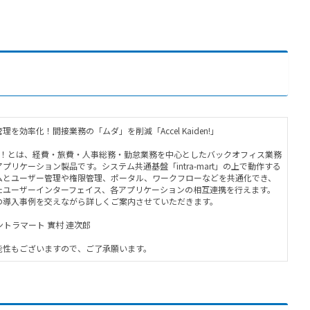
を効率化！間接業務の「ムダ」を削減「Accel Kaiden!」
cel Kaiden！とは、経費・旅費・人事総務・勤怠業務を中心としたバックオフィス業務
プリケーション製品です。システム共通基盤「intra-mart」の上で動作する
ムとユーザー管理や権限管理、ポータル、ワークフローなどを共通化でき、
たユーザーインターフェイス、各アプリケーションの相互連携を行えます。
の導入事例を交えながら詳しくご案内させていただきます。
ントラマート 實村 連次郎
能性もございますので、ご了承願います。