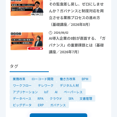
その監査差し戻し、ゼロにしませ
んか？ガバナンスと制度対応を両
立させる業務プロセスの進め方
（基礎講座／2026年8月）
2026/06/02
AI導入企業の8割が直面する、「ガ
バナンス」の重要課題とは（基礎
講座／2026年7月）
タグ
業務改革
ローコード開発
働き方改革
BPM
ワークフロー
テレワーク
デジタル人材
アプリケーション
IoT
AI
ペーパーレス
データベース
RPA
クラウド
SFA
文書管理
ビッグデータ
ERP
ガバナンス