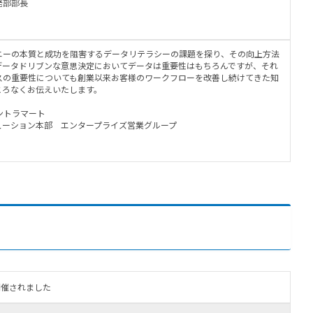
開発部部長
ニーの本質と成功を阻害するデータリテラシーの課題を探り、その向上方法
データドリブンな意思決定においてデータは重要性はもちろんですが、それ
スの重要性についても創業以来お客様のワークフローを改善し続けてきた知
ころなくお伝えいたします。
イントラマート
ューション本部 エンタープライズ営業グループ
に開催されました