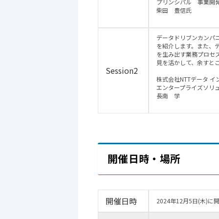
プリンシパル 事業
柴田 豊信氏
データドリブンカンパ
を紹介します。また、
を生み出す業務プロセ
見を活かして、余すと
Session2
株式会社NTTデータ 
エンタープライズソリ
長南 学
開催日時・場所
開催日時
2024年12月5日(木)