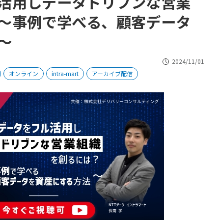
活用しデータドリブンな営業
〜事例で学べる、顧客データ
〜
2024/11/01
オンライン
intra-mart
アーカイブ配信