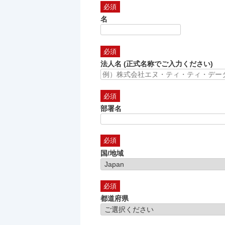
名
法人名 (正式名称でご入力ください)
部署名
国/地域
都道府県