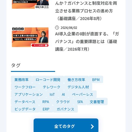
んか？ガバナンスと制度対応を両
立させる業務プロセスの進め方
（基礎講座／2026年8月）
2026/06/02
AI導入企業の8割が直面する、「ガ
バナンス」の重要課題とは（基礎
講座／2026年7月）
タグ
業務改革
ローコード開発
働き方改革
BPM
ワークフロー
テレワーク
デジタル人材
アプリケーション
IoT
AI
ペーパーレス
データベース
RPA
クラウド
SFA
文書管理
ビッグデータ
ERP
ガバナンス
全てのタグ