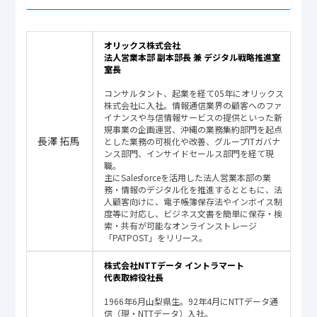
オリックス株式会社
法人営業本部 副本部長 兼 デジタル戦略推進室
室長
コンサルタント、起業を経て05年にオリックス
株式会社に入社。
情報通信業界の顧客へのファ
イナンスや与信情報サービスの提供といった新
規事業の企画運営、沖縄の業務集約部門を起点
長澤 拓馬
とした業務の可視化や改善、グループITガバナ
ンス部門、インサイドセールス部門を経て現
職。
主にSalesforceを活用した法人営業本部の業
務・情報のデジタル化を推進するとともに、法
人顧客向けに、電子帳簿保存法やインボイス制
度等に対応し、ビジネス文書を簡単に保存・検
索・共有が可能なオンラインストレージ
「PATPOST」をリリース。
株式会社NTTデータ イントラマート
代表取締役社長
1966年6月山梨県生。92年4月にNTTデータ通
信（現・NTTデータ）入社。