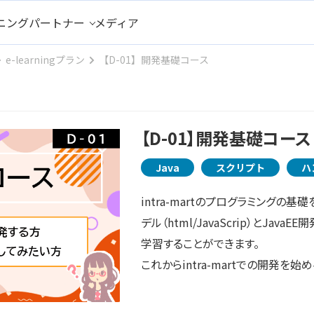
ニング
パートナー
メディア
e-learningプラン
【D-01】開発基礎コース
【D-01】開発基礎コース
Java
スクリプト
ハ
intra-martのプログラミングの
デル（html/JavaScrip）とJav
学習することができます。
これからintra-martでの開発を