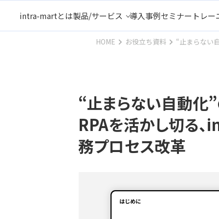
intra-martとは
製品/サービス
導入事例
セミナー
トレー
HOME
お役立ち資料
“⽌まらない⾃
“⽌まらない⾃動化”
RPAを活かし切る、in
務プロセス改⾰