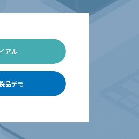
イアル
製品デモ