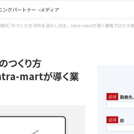
ニング
パートナー
メディア
動化”のつくり⽅ RPAを活かし切る、intra-martが導く業務プロセス
のつくり⽅
tra-martが導く業
勤務先
姓