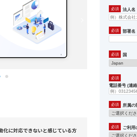
法人名
Next
部署名
国
電話番号 (連
所属の
ご利用
動化に対応できないと感じている方