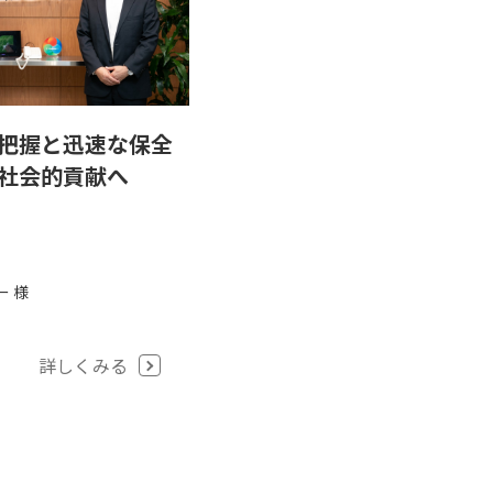
把握と迅速な保全
社会的貢献へ
ー 様
詳しくみる