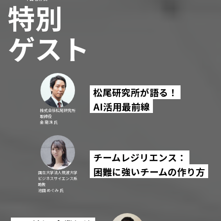
特別
ゲスト
松尾研究所が語る！
AI活用最前線
株式会社松尾研究所
取締役
金 剛洙 氏
チームレジリエンス：
困難に強いチームの作り方
国立大学法人筑波大学
ビジネスサイエンス系
助教
池田 めぐみ 氏