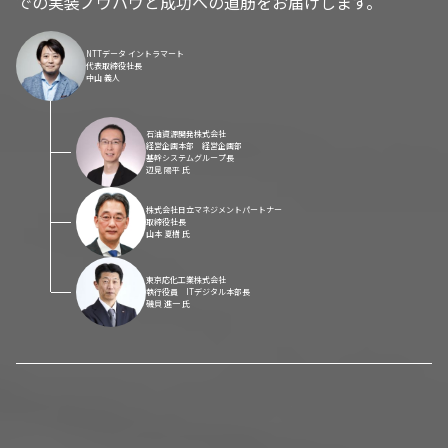
での実装ノウハウと成功への道筋をお届けします。
NTTデータ イントラマート
代表取締役社長
中山 義人
石油資源開発株式会社
経営企画本部 経営企画部
基幹システムグループ長
辺見 陽平 氏
株式会社日立マネジメントパートナー
取締役社長
山本 夏樹 氏
東京応化工業株式会社
執行役員 ITデジタル本部長
磯貝 進一 氏