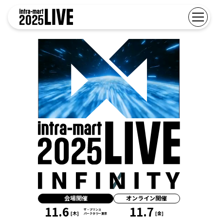
TOP
タイムテーブル
スポンサー/展示
FAQ
アーカイブ配信
会場開催
オンライン開催
11.6
11.7
ザ・プリンス
[木]
[金]
パークタワー東京