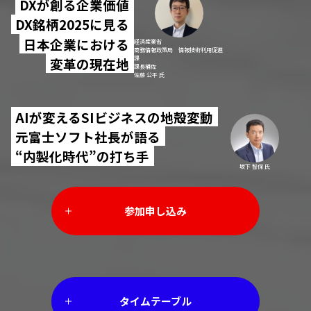
DXが創る企業価値
DX銘柄2025に見る
日本企業における
経済産業省
商務情報政策局 情報技術利用促進
変革の現在地
課
課長補佐
佐藤 公平 氏
AIが変えるSIビジネスの地殻変動
元富士ソフト社長が語る
“内製化時代”の打ち手
坂下 智保 氏
参加申し込み
タイムテーブル