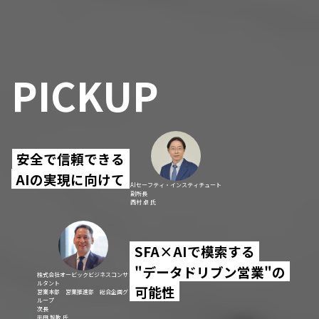
PICKUP
安全で信頼できる
AIの実現に向けて
AIセーフティ・インスティチュート
副所長
西村 卓 氏
SFA×AIで模索する
"データドリブン営業"の
株式会社オービックビジネスコンサ
ルタント
可能性
営業本部 営業推進部 総合企画グ
ループ
次長
平田 智教 氏