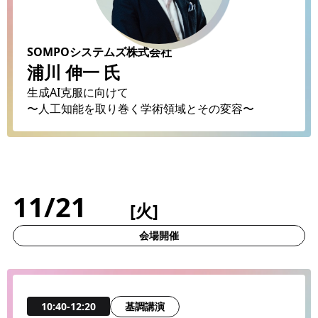
SOMPOシステムズ株式会社
浦川 伸一 氏
生成AI克服に向けて
〜人工知能を取り巻く学術領域とその変容〜
11/21
[火]
会場開催
基調講演
10:40-12:20