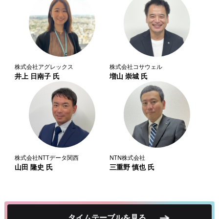
株式会社アグレックス
株式会社コサウェル
井上 日南子 氏
増山 崇城 氏
株式会社NTTデータ関西
NTN株式会社
山田 隆史 氏
三重野 慎也 氏
タイムテーブルを見る