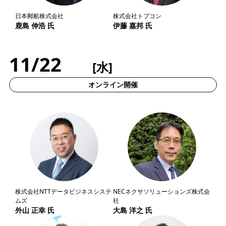
日本郵船株式会社
株式会社トプコン
鹿島 伸浩 氏
伊藤 嘉邦 氏
11/22
[水]
オンライン開催
株式会社NTTデータビジネスシステ
NECネクサソリューションズ株式会
ムズ
社
外山 正幸 氏
大島 洋之 氏