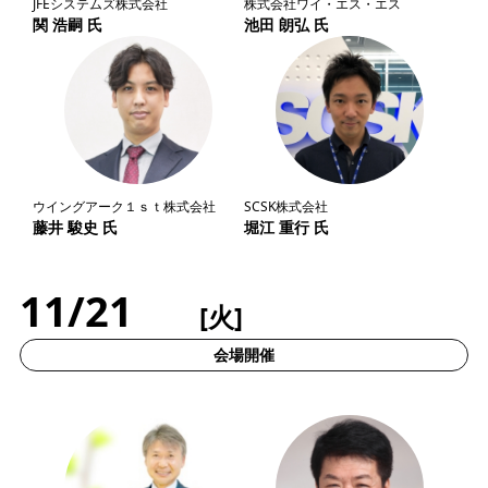
JFEシステムズ株式会社
株式会社ワイ・エス・エス
関 浩嗣 氏
池田 朗弘 氏
ウイングアーク１ｓｔ株式会社
SCSK株式会社
藤井 駿史 氏
堀江 重行 氏
11/21
[火]
会場開催