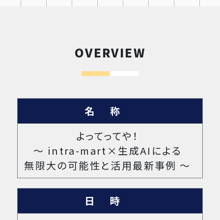
OVERVIEW
名称
よってってや！​
～ intra-mart×生成AIによる
無限大の可能性と活用最新事例 ～
日時