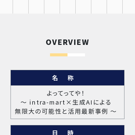
OVERVIEW
名称
よってってや！​
～ intra-mart×生成AIによる
無限大の可能性と活用最新事例 ～
日時