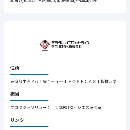
北海道/東北/北信越/関東/東海/関西/中四国/九州
住所
東京都中央区八丁堀４―５―４ ＦＯＲＥＣＡＳＴ桜橋５階
担当
プロダクトソリューション本部 DXビジネス研究室
リンク