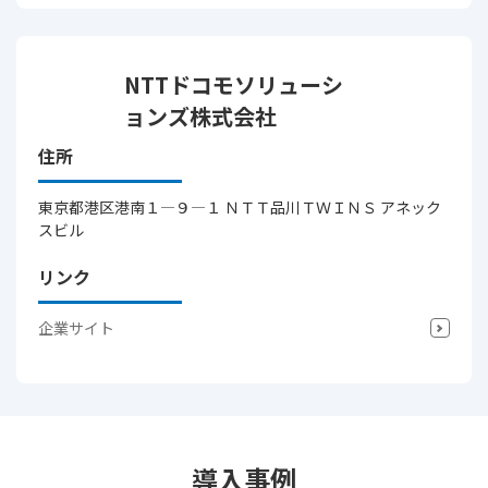
NTTドコモソリューシ
ョンズ株式会社
住所
東京都港区港南１―９―１ ＮＴＴ品川ＴＷＩＮＳ アネック
スビル
リンク
企業サイト
導入事例