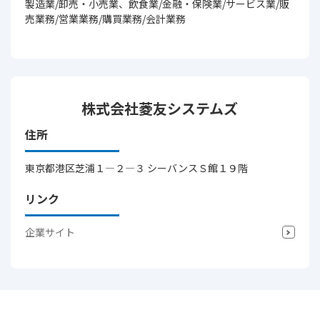
製造業/卸売・小売業、飲食業/金融・保険業/サービス業/販
売業務/営業業務/購買業務/会計業務
株式会社菱友システムズ
住所
東京都港区芝浦１―２―３ シーバンスＳ館１９階
リンク
企業サイト